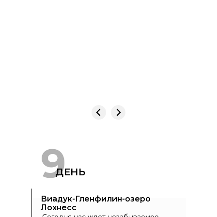
9
ДЕНЬ
Виадук-Гленфилин-озеро
Лохнесс