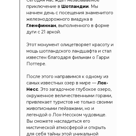
Сегодня нас ждет незабываемое
приключение в
Шотландии
.
Мы
начнем день с посещения знаменитого
железнодорожного виадука в
Гленфиннан
, выполненного в форме
дуги с 21 аркой.
Этот монумент олицетворяет красоту и
мощь шотландского ландшафта и стал
известен благодаря фильмам о Гарри
Поттере.
После этого направимся к одному из
самых известных озер в мире —
Лох-
Несс
. Это загадочное глубокое озеро,
окруженное величественными горами,
привлекает туристов не только своими
живописными пейзажами, но и
легендой о Лох-Несском чудовище.
Вы сможете насладиться его
мистической атмосферой и открыть
для себя тайны этой уникальной