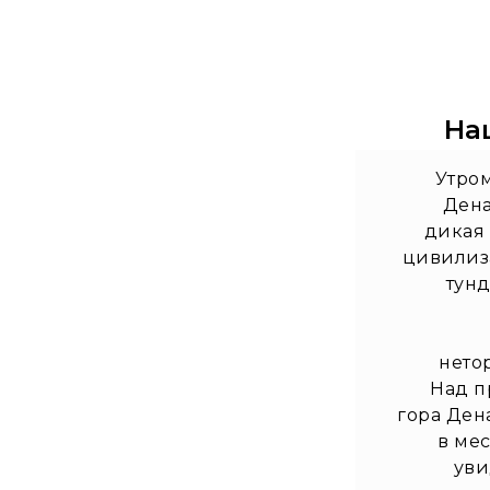
На
Утро
Дена
дикая 
цивилиз
тун
нето
Над п
гора Ден
в мес
уви