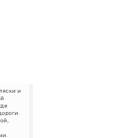
ляски и
ой
где
дороги.
ой,
ми.