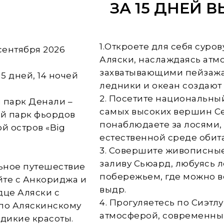
ЗА 15 ДНЕЙ В
1.Откроете для себя суро
 сентября 2026
Аляски, наслаждаясь ат
захватывающими пейзажа
15 дней, 14 ночей
ледники и океан создают
2. Посетите национальны
 парк Денали –
самых высоких вершин Се
й парк фьордов
понаблюдаете за лосями,
ой остров «Big
естественной среде обит
3. Совершите живописные
заливу Сьюард, любуясь 
льное путешествие
побережьем, где можно вс
йте с Анкориджа и
выдр.
дце Аляски с
4. Прогуляетесь по Сиэтл
по Аляскинскому
атмосферой, современны
 дикие красоты.