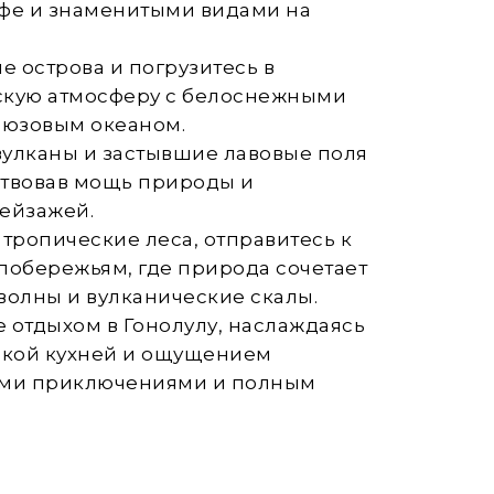
фе и знаменитыми видами на
е острова и погрузитесь в
кую атмосферу с белоснежными
рюзовым океаном.
вулканы и застывшие лавовые поля
ствовав мощь природы и
пейзажей.
 тропические леса, отправитесь к
обережьям, где природа сочетает
волны и вулканические скалы.
 отдыхом в Гонолулу, наслаждаясь
йской кухней и ощущением
ыми приключениями и полным