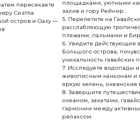
площадками, уютными ка
затем пересекаете
залив и гору Рейнир.
феру Сиэтла.
5. Перелетите на Гавайски
шой остров и Оаху —
расслабляющую тропичес
ов
пляжами, пальмами и би
6. Увидите действующие 
Большого острова, почув
уникальность гавайских 
7. Исследуете водопады и
живописным каньонам и п
яркую зелень, океанские 
8. Завершите путешествие
океаном, закатами, гава
гармонии между активн
релаксом.