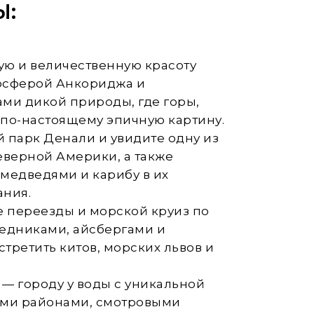
Ы:
вую и величественную красоту
мосферой Анкориджа и
ми дикой природы, где горы,
 по-настоящему эпичную картину.
й парк Денали и увидите одну из
верной Америки, а также
 медведями и карибу в их
ания.
 переезды и морской круиз по
ледниками, айсбергами и
третить китов, морских львов и
у — городу у воды с уникальной
ми районами, смотровыми