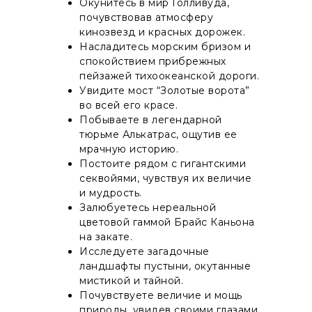
Окунитесь в мир Голливуда,
почувствовав атмосферу
кинозвезд и красных дорожек.
Насладитесь морским бризом и
спокойствием прибрежных
пейзажей тихоокеанской дороги.
Увидите мост “Золотые ворота”
во всей его красе.
Побываете в легендарной
тюрьме Алькатрас, ощутив ее
мрачную историю.
Постоите рядом с гигантскими
секвойями, чувствуя их величие
и мудрость.
Залюбуетесь нереальной
цветовой гаммой Брайс Каньона
на закате.
Исследуете загадочные
ландшафты пустыни, окутанные
мистикой и тайной.
Почувствуете величие и мощь
природы, увидев своими глазами