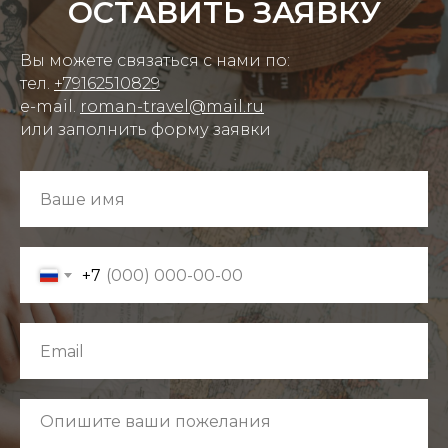
ОСТАВИТЬ ЗАЯВКУ
Вы можете связаться с нами по:
тел.
+79162510829
e-mail.
roman-travel@mail.ru
или заполнить форму заявки
+7